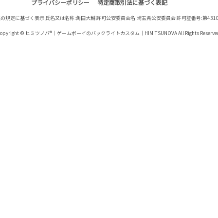
プライバシーポリシー
特定商取引法に基づく表記
の規定に基づく表示 氏名又は名称:角田大輔 許可公安委員会名:埼玉県公安委員会 許可証番号:第431060
opyright © ヒミツノバ®｜ゲームボーイのバックライトカスタム｜HIMITSUNOVA All Rights Reserve