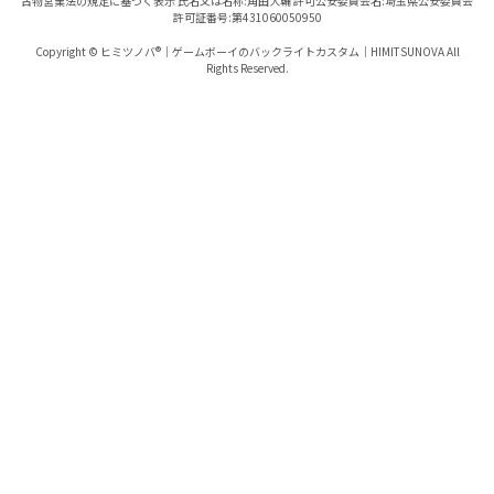
古物営業法の規定に基づく表示 氏名又は名称:角田大輔 許可公安委員会名:埼玉県公安委員会
許可証番号:第431060050950
Copyright © ヒミツノバ®｜ゲームボーイのバックライトカスタム｜HIMITSUNOVA All
Rights Reserved.