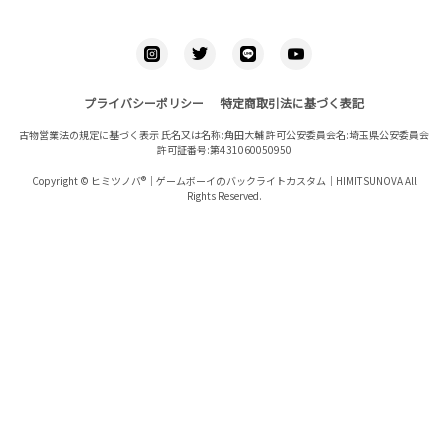
プライバシーポリシー
特定商取引法に基づく表記
古物営業法の規定に基づく表示 氏名又は名称:角田大輔 許可公安委員会名:埼玉県公安委員会
許可証番号:第431060050950
Copyright © ヒミツノバ®｜ゲームボーイのバックライトカスタム｜HIMITSUNOVA All
Rights Reserved.