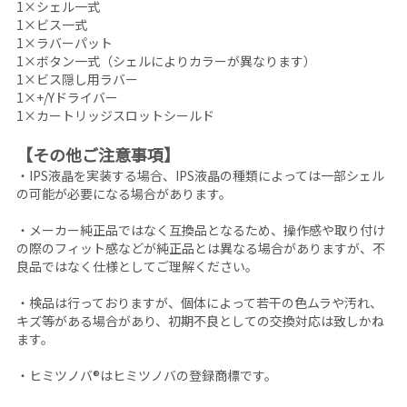
1×シェル一式
1×ビス一式
1×ラバーパット
1×ボタン一式（シェルによりカラーが異なります）
1×ビス隠し用ラバー
1×+/Yドライバー
1×カートリッジスロットシールド
【その他ご注意事項】
・IPS液晶を実装する場合、IPS液晶の種類によっては一部シェル
の可能が必要になる場合があります。
・メーカー純正品ではなく互換品となるため、操作感や取り付け
の際のフィット感などが純正品とは異なる場合がありますが、不
良品ではなく仕様としてご理解ください。
・検品は行っておりますが、個体によって若干の色ムラや汚れ、
キズ等がある場合があり、初期不良としての交換対応は致しかね
ます。
・ヒミツノバ®はヒミツノバの登録商標です。