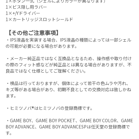
1×ボタン一式（シェルによりカラーが異なります）
1×ビス隠し用ラバー
1×+/Yドライバー
1×カートリッジスロットシールド
【その他ご注意事項】
・IPS液晶を実装する場合、IPS液晶の種類によっては一部シェル
の可能が必要になる場合があります。
・メーカー純正品ではなく互換品となるため、操作感や取り付け
の際のフィット感などが純正品とは異なる場合がありますが、不
良品ではなく仕様としてご理解ください。
・検品は行っておりますが、個体によって若干の色ムラや汚れ、
キズ等がある場合があり、初期不良としての交換対応は致しかね
ます。
・ヒミツノバ®はヒミツノバの登録商標です。
・GAME BOY、GAME BOY POCKET、GAME BOY COLOR、GAME
BOY ADVANCE、GAME BOY ADVANCESPは任天堂の登録商標で
す。