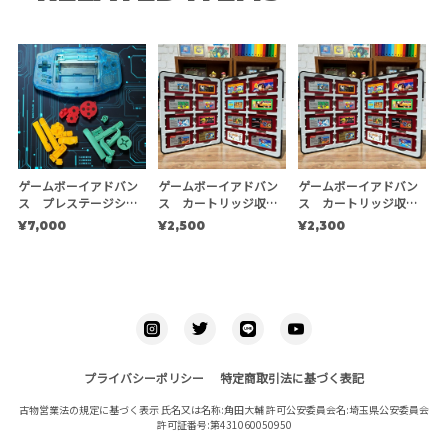
ゲームボーイアドバン
ゲームボーイアドバン
ゲームボーイアドバン
ス プレステージシェ
ス カートリッジ収納
ス カートリッジ収納
ルキット 【EXE】
ケース
ケース ※複数個用
¥7,000
¥2,500
¥2,300
プライバシーポリシー
特定商取引法に基づく表記
古物営業法の規定に基づく表示 氏名又は名称:角田大輔 許可公安委員会名:埼玉県公安委員会
許可証番号:第431060050950