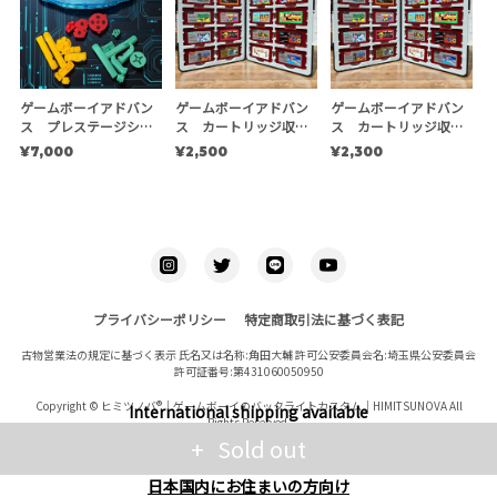
ゲームボーイアドバン
ゲームボーイアドバン
ゲームボーイアドバン
ス プレステージシェ
ス カートリッジ収納
ス カートリッジ収納
ルキット 【EXE】
ケース
ケース ※複数個用
¥7,000
¥2,500
¥2,300
プライバシーポリシー
特定商取引法に基づく表記
古物営業法の規定に基づく表示 氏名又は名称:角田大輔 許可公安委員会名:埼玉県公安委員会
許可証番号:第431060050950
Copyright © ヒミツノバ®｜ゲームボーイのバックライトカスタム｜HIMITSUNOVA All
International shipping available
Rights Reserved.
Sold out
日本国内にお住まいの方向け