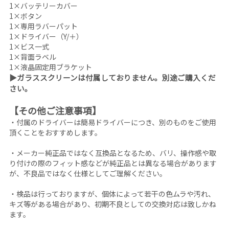
1×バッテリーカバー
1×ボタン
1×専用ラバーパット
1×ドライバー（Y/＋）
1×ビス一式
1×背面ラベル
1×液晶固定用ブラケット
▶ガラススクリーンは付属しておりません。別途ご購入くだ
さい。
【その他ご注意事項】
・付属のドライバーは簡易ドライバーにつき、別のものをご使用
頂くことをおすすめします。
・メーカー純正品ではなく互換品となるため、バリ、操作感や取
り付けの際のフィット感などが純正品とは異なる場合があります
が、不良品ではなく仕様としてご理解ください。
・検品は行っておりますが、個体によって若干の色ムラや汚れ、
キズ等がある場合があり、初期不良としての交換対応は致しかね
ます。