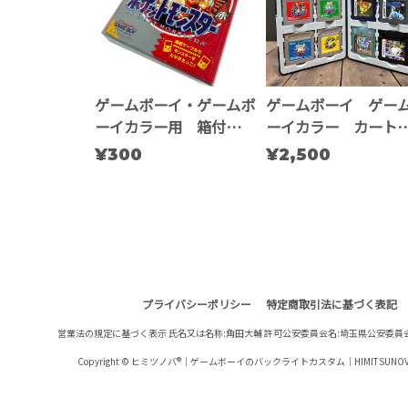
ゲームボーイ・ゲームボ
ゲームボーイ ゲー
ーイカラー用 箱付きソ
ーイカラー カート
フト専用 プロテクトケ
ジ収納ケース
¥300
¥2,500
ース
プライバシーポリシー
特定商取引法に基づく表記
古物営業法の規定に基づく表示 氏名又は名称:角田大輔 許可公安委員会名:埼玉県公安委員会 許可
Copyright © ヒミツノバ®｜ゲームボーイのバックライトカスタム｜HIMITSUNOVA All R