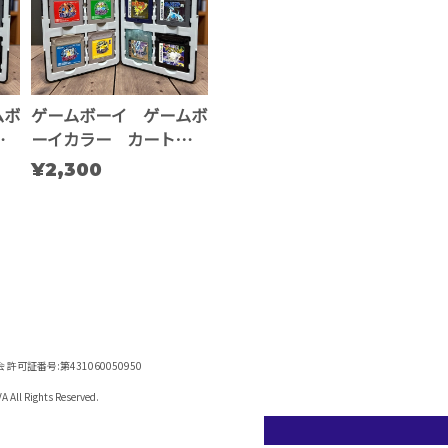
ムボ
ゲームボーイ ゲームボ
リッ
ーイカラー カートリッ
ジ収納ケース ※複数個
¥2,300
用
証番号:第431060050950
ights Reserved.