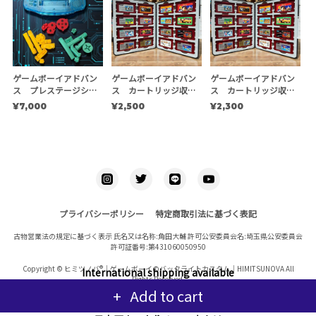
ゲームボーイアドバン
ゲームボーイアドバン
ゲームボーイアドバン
ス プレステージシェ
ス カートリッジ収納
ス カートリッジ収納
ルキット 【EXE】
ケース
ケース ※複数個用
¥7,000
¥2,500
¥2,300
プライバシーポリシー
特定商取引法に基づく表記
古物営業法の規定に基づく表示 氏名又は名称:角田大輔 許可公安委員会名:埼玉県公安委員会
許可証番号:第431060050950
Copyright © ヒミツノバ®｜ゲームボーイのバックライトカスタム｜HIMITSUNOVA All
International shipping available
Rights Reserved.
Add to cart