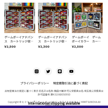
ゲームボーイアドバン
ゲームボーイアドバン
ゲームボーイ ゲーム
ス カートリッジ収納
ス カートリッジ収納
ボーイカラー カート
ケース
ケース ※複数個用
リッジ収納ケース
¥2,500
¥2,300
¥2,500
プライバシーポリシー
特定商取引法に基づく表記
古物営業法の規定に基づく表示 氏名又は名称:角田大輔 許可公安委員会名:埼玉県公安委員会
許可証番号:第431060050950
Copyright © ヒミツノバ®｜ゲームボーイのバックライトカスタム｜HIMITSUNOVA All
International shipping available
Rights Reserved.