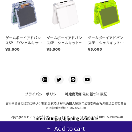
ゲームボーイアドバン
ゲームボーイアドバン
ゲームボーイアドバン
スSP EXシェルキット
スSP シェルキット
スSP シェルキット
【ミルキーブルー】
【ソフトタッチホワイ
【クリアイエロー】
¥5,000
¥5,500
¥5,000
EXR
ト】EXR
EXR
プライバシーポリシー
特定商取引法に基づく表記
古物営業法の規定に基づく表示 氏名又は名称:角田大輔 許可公安委員会名:埼玉県公安委員会
許可証番号:第431060050950
Copyright © ヒミツノバ®｜ゲームボーイのバックライトカスタム｜HIMITSUNOVA All
International shipping available
Rights Reserved.
Add to cart