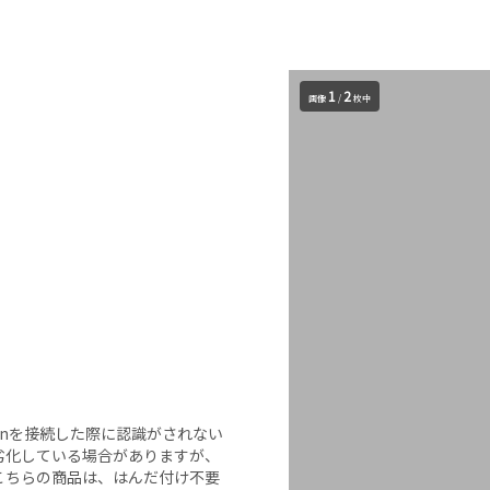
1
2
画像
/
枚中
-Conを接続した際に認識がされない
劣化している場合がありますが、
こちらの商品は、はんだ付け不要