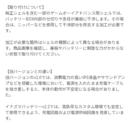
【取り付けについて】
純正シェルを含む一部のゲームボーイアドバンス用シェルでは、
バッテリーBOX内部の仕切りや支柱が基板に干渉します。その場
合は、ニッパーなどを使用して干渉部分を除去する加工が必要で
す。
加工が必要な箇所はシェルの種類によって異なる場合がありま
す。商品画像を確認し、基板やバッテリーに無理な力がかからな
い状態で取り付けてください。
【旧バージョンとの違い】
旧バージョンのv1.0では、消費電力の高いIPS液晶やサウンドアン
プなどを搭載した環境において、電源を入れたまま充電ケーブル
を抜き差しすると、本体の動作が不安定になる場合がありまし
た。
イナズマバッテリーv2.2では、高負荷なカスタム環境でも安定し
て使用できるよう、充電回路および電源供給回路を見直していま
す。