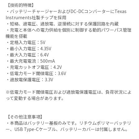
【技術的特徴】
・バッテリーチャージャーおよびDC-DCコンバーターにTexas
Instruments社製チップを採用
・短絡、過電圧、過放電、逆接続に対する保護回路を内蔵
・充電と本体への電力供給を個別に制御する動的パワーパス管理
機能を搭載
・定格入力電圧：5V
・最小入力電圧：4.35V
・最大入力電圧：6.4V
・最大充電電流：500mA
・充電カットオフ電圧：4.2V
・低電力モード閾値電圧：3.6V
・過放電保護電圧：3.3V
※低電力モード閾値電圧および過放電保護電圧は、負荷状況によ
って変動する場合があります。
【その他注意事項】
・本商品はバッテリー基板のみです。リチウムポリマーバッテリ
ー、USB Type-Cケーブル、バッテリーカバーは付属しません。