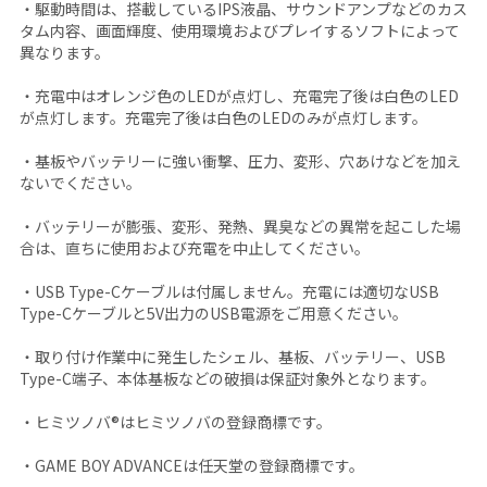
・駆動時間は、搭載しているIPS液晶、サウンドアンプなどのカス
タム内容、画面輝度、使用環境およびプレイするソフトによって
異なります。
・充電中はオレンジ色のLEDが点灯し、充電完了後は白色のLED
が点灯します。充電完了後は白色のLEDのみが点灯します。
・基板やバッテリーに強い衝撃、圧力、変形、穴あけなどを加え
ないでください。
・バッテリーが膨張、変形、発熱、異臭などの異常を起こした場
合は、直ちに使用および充電を中止してください。
・USB Type-Cケーブルは付属しません。充電には適切なUSB
Type-Cケーブルと5V出力のUSB電源をご用意ください。
・取り付け作業中に発生したシェル、基板、バッテリー、USB
Type-C端子、本体基板などの破損は保証対象外となります。
・ヒミツノバ®はヒミツノバの登録商標です。
・GAME BOY ADVANCEは任天堂の登録商標です。