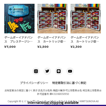
ゲームボーイアドバン
ゲームボーイアドバン
ゲームボーイアドバン
ス プレステージシェ
ス カートリッジ収納
ス カートリッジ収納
ルキット 【EXE】
ケース
ケース ※複数個用
¥7,000
¥2,500
¥2,300
プライバシーポリシー
特定商取引法に基づく表記
古物営業法の規定に基づく表示 氏名又は名称:角田大輔 許可公安委員会名:埼玉県公安委員会
許可証番号:第431060050950
Copyright © ヒミツノバ®｜ゲームボーイのバックライトカスタム｜HIMITSUNOVA All
International shipping available
Rights Reserved.