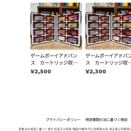
ゲームボーイアドバン
ゲームボーイアドバ
ス カートリッジ収納ケ
ス カートリッジ収
ース
ース ※複数個用
¥2,500
¥2,300
プライバシーポリシー
特定商取引法に基づく表記
古物営業法の規定に基づく表示 氏名又は名称:角田大輔 許可公安委員会名:埼玉県公安委員会 許可