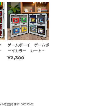
ン
ゲームボーイ ゲームボ
納ケ
ーイカラー カートリッ
ジ収納ケース ※複数個
¥2,300
用
証番号:第431060050950