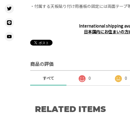
・付属する天板貼り付け用基板の固定には両面テープ
International shipping ava
日本国内にお住まいの方
商品の評価
すべて
0
0
RELATED ITEMS