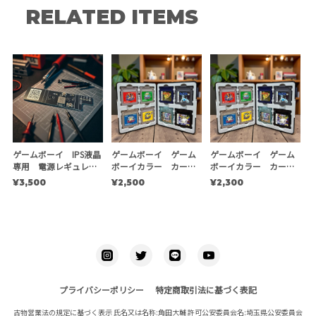
RELATED ITEMS
ゲームボーイ IPS液晶
ゲームボーイ ゲーム
ゲームボーイ ゲーム
専用 電源レギュレー
ボーイカラー カート
ボーイカラー カート
ター（安定化電源基
リッジ収納ケース
リッジ収納ケース ※
¥3,500
¥2,500
¥2,300
板）
複数個用
プライバシーポリシー
特定商取引法に基づく表記
古物営業法の規定に基づく表示 氏名又は名称:角田大輔 許可公安委員会名:埼玉県公安委員会