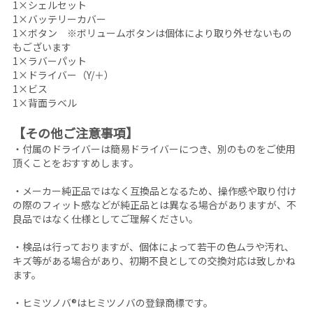
1×シェルセット
1×バッテリーカバー
1×ボタン ※ボリュームボタンは個体により取り外せないもの
もございます
1×ラバーパット
1×ドライバー（Y/＋）
1×ビス
1×背面ラベル
【その他ご注意事項】
・付属のドライバーは簡易ドライバーにつき、別のものをご使用
頂くことをおすすめします。
・メーカー純正品ではなく互換品となるため、操作感や取り付け
の際のフィット感などが純正品とは異なる場合がありますが、不
良品ではなく仕様としてご理解ください。
・検品は行っておりますが、個体によって若干の色ムラや汚れ、
キズ等がある場合があり、初期不良としての交換対応は致しかね
ます。
・ヒミツノバ®はヒミツノバの登録商標です。