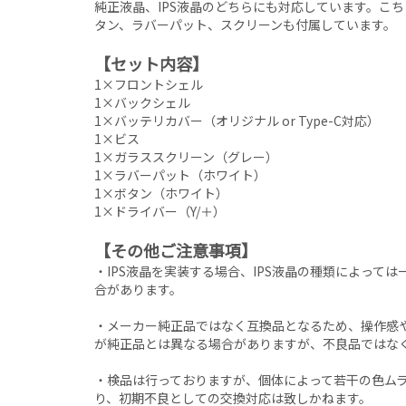
純正液晶、IPS液晶のどちらにも対応しています。こ
タン、ラバーパット、スクリーンも付属しています。
【セット内容】
1×フロントシェル
1×バックシェル
1×バッテリカバー（オリジナル or Type-C対応）
1×ビス
1×ガラススクリーン（グレー）
1×ラバーパット（ホワイト）
1×ボタン（ホワイト）
1×ドライバー（Y/＋）
【その他ご注意事項】
・IPS液晶を実装する場合、IPS液晶の種類によって
合があります。
・メーカー純正品ではなく互換品となるため、操作感
が純正品とは異なる場合がありますが、不良品ではな
・検品は行っておりますが、個体によって若干の色ム
り、初期不良としての交換対応は致しかねます。