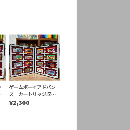
ン
ゲームボーイアドバン
納ケ
ス カートリッジ収納ケ
ース ※複数個用
¥2,300