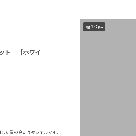
1
2
画像
/
枚中
ット 【ホワイ
用した質の高い互換シェルです。